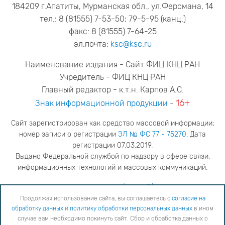
184209 г.Апатиты, Мурманская обл., ул.Ферсмана, 14
тел.: 8 (81555) 7-53-50; 79-5-95 (канц.)
факс: 8 (81555) 7-64-25
эл.почта:
ksc@ksc.ru
Наименование издания - Сайт ФИЦ КНЦ РАН
Учредитель - ФИЦ КНЦ РАН
Главный редактор - к.т.н. Карпов А.С.
16+
Знак информационной продукции
-
Сайт зарегистрирован как средство массовой информации;
номер записи о регистрации
ЭЛ № ФС 77 - 75270
. Дата
регистрации 07.03.2019.
Выдано Федеральной службой по надзору в сфере связи,
информационных технологий и массовых коммуникаций.
адрес редакции
ya.stogova@ksc.ru
телефон редакции
81555-79-516
Продолжая использование сайта, вы соглашаетесь с
согласие на
обработку данных
и
политику обработки персональных данных
в ином
Продолжая использование сайта, вы соглашаетесь с
согласие на обработку данных
и
Политику
случае вам необходимо покинуть сайт. Сбор и обработка данных о
обработки персональных данных
в ином случае вам необходимо покинуть сайт. Сбор и обработка