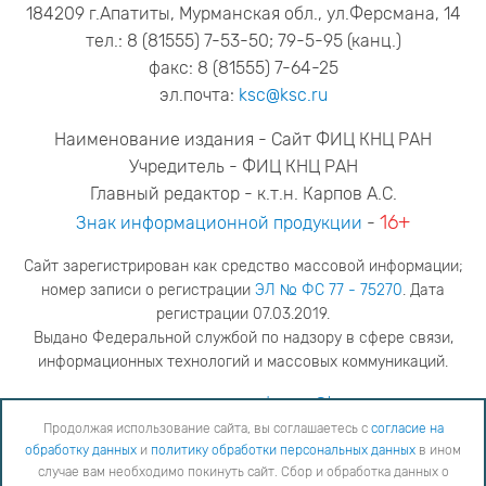
184209 г.Апатиты, Мурманская обл., ул.Ферсмана, 14
тел.: 8 (81555) 7-53-50; 79-5-95 (канц.)
факс: 8 (81555) 7-64-25
эл.почта:
ksc@ksc.ru
Наименование издания - Сайт ФИЦ КНЦ РАН
Учредитель - ФИЦ КНЦ РАН
Главный редактор - к.т.н. Карпов А.С.
16+
Знак информационной продукции
-
Сайт зарегистрирован как средство массовой информации;
номер записи о регистрации
ЭЛ № ФС 77 - 75270
. Дата
регистрации 07.03.2019.
Выдано Федеральной службой по надзору в сфере связи,
информационных технологий и массовых коммуникаций.
адрес редакции
ya.stogova@ksc.ru
телефон редакции
81555-79-516
Продолжая использование сайта, вы соглашаетесь с
согласие на
обработку данных
и
политику обработки персональных данных
в ином
Продолжая использование сайта, вы соглашаетесь с
согласие на обработку данных
и
Политику
случае вам необходимо покинуть сайт. Сбор и обработка данных о
обработки персональных данных
в ином случае вам необходимо покинуть сайт. Сбор и обработка