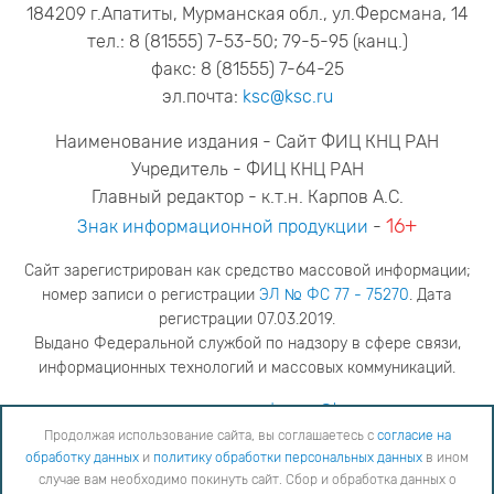
184209 г.Апатиты, Мурманская обл., ул.Ферсмана, 14
тел.: 8 (81555) 7-53-50; 79-5-95 (канц.)
факс: 8 (81555) 7-64-25
эл.почта:
ksc@ksc.ru
Наименование издания - Сайт ФИЦ КНЦ РАН
Учредитель - ФИЦ КНЦ РАН
Главный редактор - к.т.н. Карпов А.С.
16+
Знак информационной продукции
-
Сайт зарегистрирован как средство массовой информации;
номер записи о регистрации
ЭЛ № ФС 77 - 75270
. Дата
регистрации 07.03.2019.
Выдано Федеральной службой по надзору в сфере связи,
информационных технологий и массовых коммуникаций.
адрес редакции
ya.stogova@ksc.ru
телефон редакции
81555-79-516
Продолжая использование сайта, вы соглашаетесь с
согласие на
обработку данных
и
политику обработки персональных данных
в ином
Продолжая использование сайта, вы соглашаетесь с
согласие на обработку данных
и
Политику
случае вам необходимо покинуть сайт. Сбор и обработка данных о
обработки персональных данных
в ином случае вам необходимо покинуть сайт. Сбор и обработка