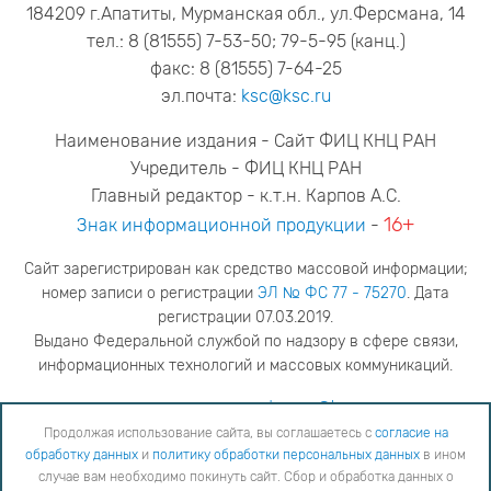
184209 г.Апатиты, Мурманская обл., ул.Ферсмана, 14
тел.: 8 (81555) 7-53-50; 79-5-95 (канц.)
факс: 8 (81555) 7-64-25
эл.почта:
ksc@ksc.ru
Наименование издания - Сайт ФИЦ КНЦ РАН
Учредитель - ФИЦ КНЦ РАН
Главный редактор - к.т.н. Карпов А.С.
16+
Знак информационной продукции
-
Сайт зарегистрирован как средство массовой информации;
номер записи о регистрации
ЭЛ № ФС 77 - 75270
. Дата
регистрации 07.03.2019.
Выдано Федеральной службой по надзору в сфере связи,
информационных технологий и массовых коммуникаций.
адрес редакции
ya.stogova@ksc.ru
телефон редакции
81555-79-516
Продолжая использование сайта, вы соглашаетесь с
согласие на
обработку данных
и
политику обработки персональных данных
в ином
Продолжая использование сайта, вы соглашаетесь с
согласие на обработку данных
и
Политику
случае вам необходимо покинуть сайт. Сбор и обработка данных о
обработки персональных данных
в ином случае вам необходимо покинуть сайт. Сбор и обработка