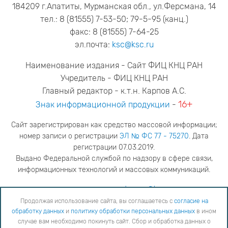
184209 г.Апатиты, Мурманская обл., ул.Ферсмана, 14
тел.: 8 (81555) 7-53-50; 79-5-95 (канц.)
факс: 8 (81555) 7-64-25
эл.почта:
ksc@ksc.ru
Наименование издания - Сайт ФИЦ КНЦ РАН
Учредитель - ФИЦ КНЦ РАН
Главный редактор - к.т.н. Карпов А.С.
16+
Знак информационной продукции
-
Сайт зарегистрирован как средство массовой информации;
номер записи о регистрации
ЭЛ № ФС 77 - 75270
. Дата
регистрации 07.03.2019.
Выдано Федеральной службой по надзору в сфере связи,
информационных технологий и массовых коммуникаций.
адрес редакции
ya.stogova@ksc.ru
телефон редакции
81555-79-516
Продолжая использование сайта, вы соглашаетесь с
согласие на
обработку данных
и
политику обработки персональных данных
в ином
Продолжая использование сайта, вы соглашаетесь с
согласие на обработку данных
и
Политику
случае вам необходимо покинуть сайт. Сбор и обработка данных о
обработки персональных данных
в ином случае вам необходимо покинуть сайт. Сбор и обработка