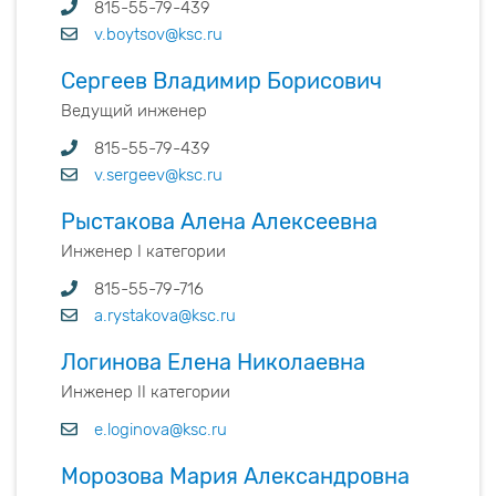
815-55-79-439
v.boytsov@ksc.ru
Сергеев Владимир Борисович
Ведущий инженер
815-55-79-439
v.sergeev@ksc.ru
Рыстакова Алена Алексеевна
Инженер I категории
815-55-79-716
a.rystakova@ksc.ru
Логинова Елена Николаевна
Инженер II категории
e.loginova@ksc.ru
Морозова Мария Александровна