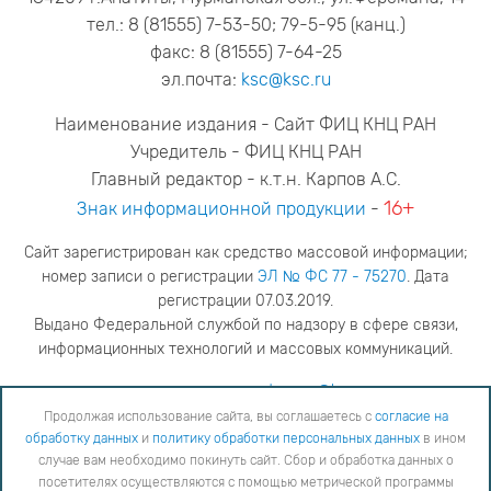
тел.: 8 (81555) 7-53-50; 79-5-95 (канц.)
факс: 8 (81555) 7-64-25
эл.почта:
ksc@ksc.ru
Наименование издания - Сайт ФИЦ КНЦ РАН
Учредитель - ФИЦ КНЦ РАН
Главный редактор - к.т.н. Карпов А.С.
16+
Знак информационной продукции
-
Сайт зарегистрирован как средство массовой информации;
номер записи о регистрации
ЭЛ № ФС 77 - 75270
. Дата
регистрации 07.03.2019.
Выдано Федеральной службой по надзору в сфере связи,
информационных технологий и массовых коммуникаций.
адрес редакции
ya.stogova@ksc.ru
телефон редакции
81555-79-516
Продолжая использование сайта, вы соглашаетесь с
согласие на
обработку данных
и
политику обработки персональных данных
в ином
Продолжая использование сайта, вы соглашаетесь с
согласие на обработку данных
и
Политику
случае вам необходимо покинуть сайт. Сбор и обработка данных о
обработки персональных данных
в ином случае вам необходимо покинуть сайт. Сбор и обработка
посетителях осуществляются с помощью метрической программы
данных о посетителях осуществляются с помощью метрической программы "Яндекс Метрика".