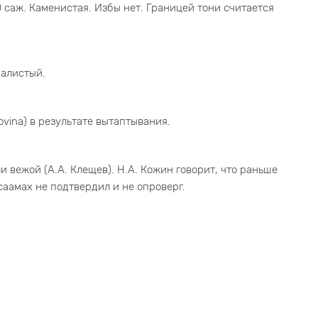
0 саж. Каменистая. Избы нет. Границей тони считается
калистый.
ovina) в результате вытаптывания.
и вежой (А.А. Клещев). Н.А. Кожин говорит, что раньше
саамах не подтвердил и не опроверг.