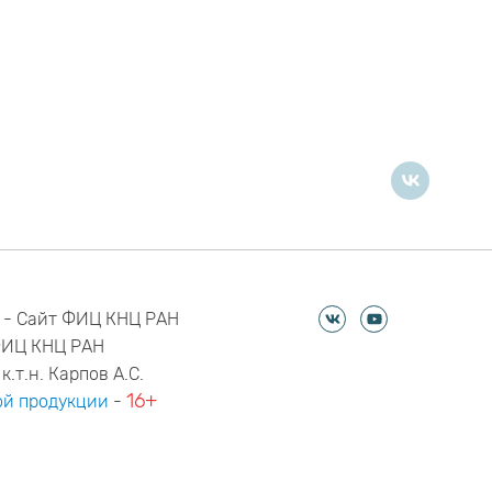
 - Сайт ФИЦ КНЦ РАН
ФИЦ КНЦ РАН
к.т.н. Карпов А.С.
16+
й продукции
-