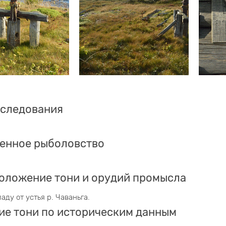
бследования
енное рыболовство
оложение тони и орудий промысла
паду от устья р. Чаваньга.
ие тони по историческим данным