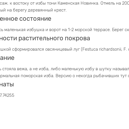
 саж. к востоку от избы тони Каменская Новинка. Отмель на 20
ый на берегу деревянный крест.
енное состояние
ь маленькая избушка и ворот на 1-2 морской террасе. Берег с
ности растительного покрова
шкой сформировался овсяницевый луг (Festuca richardsonii, F. 
ание
ь стояла вежа, а не изба, либо маленькую избу в шутку называл
ормальная поморская изба. Версию о некогда рыбачивших тут 
наты
7.74255