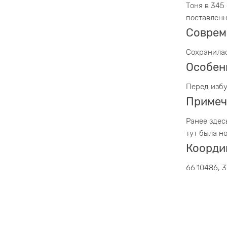
Тоня в 345
поставленн
Соврем
Сохранилас
Особен
Перед избу
Примеч
Ранее здес
тут была н
Коорди
66.10486, 3