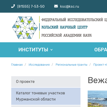
(81555) 7-53-50
ksc@ksc.ru
ИНСТИТУТЫ
ОБР
Главная
Исследования
Региональные гранты
Проект «
Веж
О проекте
Каталог тоневых участков
Мурманской области