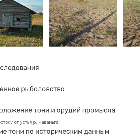
бследования
енное рыболовство
оложение тони и орудий промысла
остоку от устья р. Чаваньга.
ие тони по историческим данным