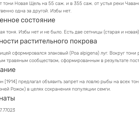
т тони Новая Щель на 55 саж. и в 355 саж. от устья реки Чаван
венно одна за другой. Избы нет.
енное состояние
я тоня. Избы нет и не было. Есть две сетницы (старая и новая)
ности растительного покрова
ицей сформировался злаковый (Poa alpigena) луг. Вокруг тон
м травяным сообществом, сформированным в результате пос
ание
он [1914] предлагал объявить запрет на ловлю рыбы на всех тон
тоней Рожок) в целях сохранения популяции семги.
наты
7.77023