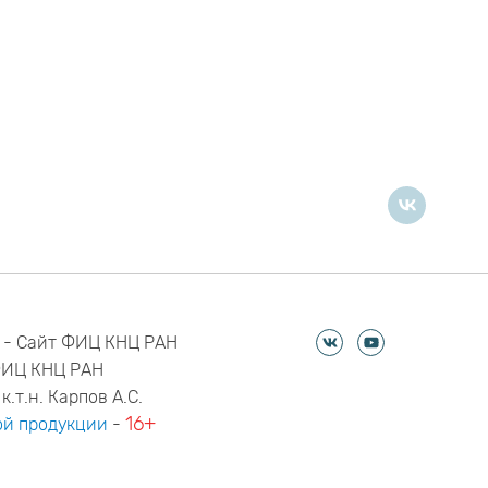
 - Сайт ФИЦ КНЦ РАН
ФИЦ КНЦ РАН
к.т.н. Карпов А.С.
16+
й продукции
-