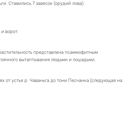
ьги. Ставились 7 завесок (орудий лова)
 и ворот.
и растительность представлена псаммофитным
тоянного вытаптывания людьми и лошадьми.
ях от устья р. Чаваньга до тони Песчанка (следующая на