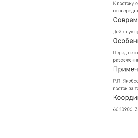
К востоку о
непосредст
Соврем
Действующа
Особен
Перед сетн
разреженны
Примеч
Р.П. Якобс
восток за 
Коорди
66.10906, 3