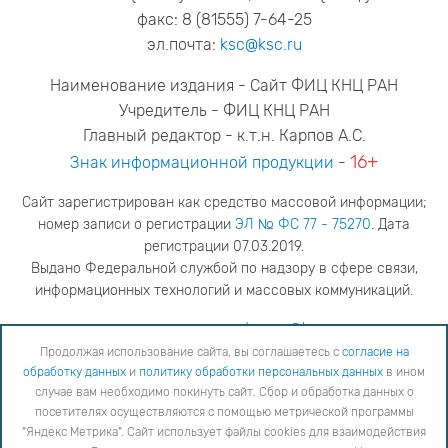
факс: 8 (81555) 7-64-25
эл.почта:
ksc@ksc.ru
Наименование издания - Сайт ФИЦ КНЦ РАН
Учредитель - ФИЦ КНЦ РАН
Главный редактор - к.т.н. Карпов А.С.
16+
Знак информационной продукции
-
Сайт зарегистрирован как средство массовой информации;
номер записи о регистрации
ЭЛ № ФС 77 - 75270
. Дата
регистрации 07.03.2019.
Выдано Федеральной службой по надзору в сфере связи,
информационных технологий и массовых коммуникаций.
адрес редакции
ya.stogova@ksc.ru
телефон редакции
81555-79-516
Продолжая использование сайта, вы соглашаетесь с
согласие на
обработку данных
и
политику обработки персональных данных
в ином
Продолжая использование сайта, вы соглашаетесь с
согласие на обработку данных
и
Политику
случае вам необходимо покинуть сайт. Сбор и обработка данных о
обработки персональных данных
в ином случае вам необходимо покинуть сайт. Сбор и обработка
посетителях осуществляются с помощью метрической программы
данных о посетителях осуществляются с помощью метрической программы "Яндекс Метрика".
"Яндекс Метрика". Сайт использует файлы cookies для взаимодействия
Сайт использует файлы cookies для взаимодействия с вами. Вы можете согласиться на
использование cookies или заблокировать их использование, изменив настройки вашего интернет-