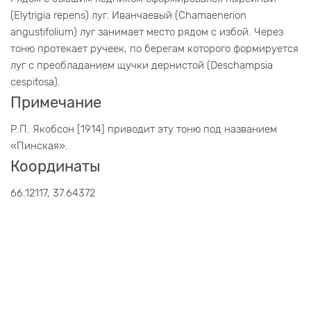
(Elytrigia repens) луг. Иванчаевый (Chamaenerion
angustifolium) луг занимает место рядом с избой. Через
тоню протекает ручеек, по берегам которого формируется
луг с преобладанием щучки дернистой (Deschampsia
cespitosa).
Примечание
Р.П. Якобсон [1914] приводит эту тоню под названием
«Пинская».
Координаты
66.12117, 37.64372