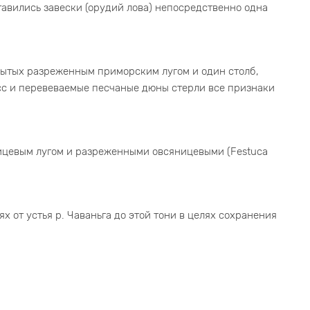
 Ставились завески (орудий лова) непосредственно одна
крытых разреженным приморским лугом и один столб,
сс и перевеваемые песчаные дюны стерли все признаки
ицевым лугом и разреженными овсяницевыми (Festuca
ях от устья р. Чаваньга до этой тони в целях сохранения