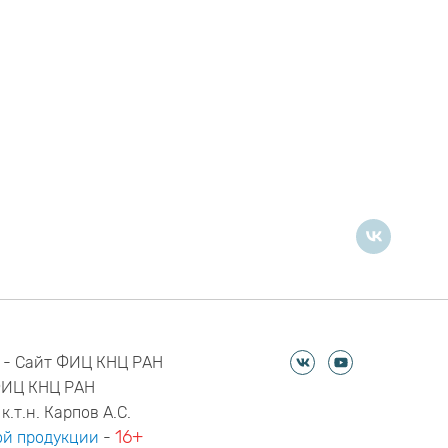
 - Сайт ФИЦ КНЦ РАН
ФИЦ КНЦ РАН
к.т.н. Карпов А.С.
16+
й продукции
-