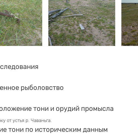
бследования
енное рыболовство
оложение тони и орудий промысла
оку от устья р. Чаваньга.
ие тони по историческим данным