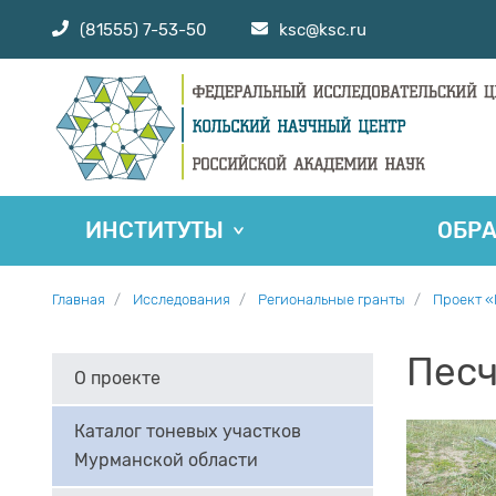
(81555) 7-53-50
ksc@ksc.ru
ИНСТИТУТЫ
ОБР
Главная
Исследования
Региональные гранты
Проект «
Песч
О проекте
Каталог тоневых участков
Мурманской области