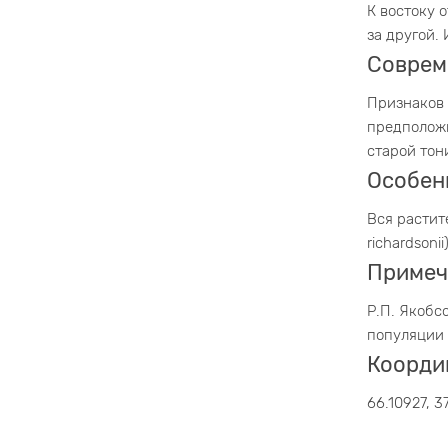
К востоку 
за другой.
Соврем
Признаков 
предположи
старой тон
Особен
Вся растит
richardsoni
Примеч
Р.П. Якобс
популяции 
Коорди
66.10927, 3