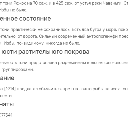
от тони Рожок на 70 саж. и в 425 саж. от устья реки Чаваньги.
 Избы не было.
енное состояние
тони практически не сохранилось. Есть два бугра у моря, по
тельно, от ворота. Сильный современный антропогеннфй пре
и. Избы, по-видимому, никогда не было.
ности растительного покрова
ельность тони представлена разреженным колосняково-овсян
i) группировками.
ание
он [1914] предлагал объявить запрет на ловлю рыбы на всех тон
семги.
наты
7.77541