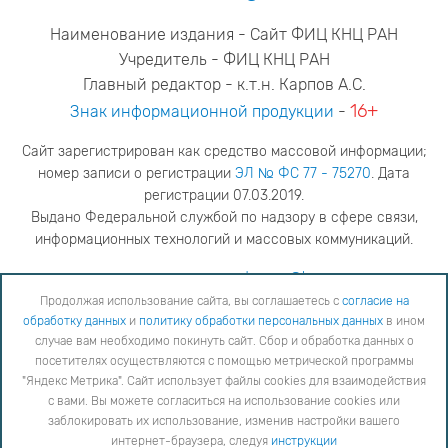
Наименование издания - Сайт ФИЦ КНЦ РАН
Учредитель - ФИЦ КНЦ РАН
Главный редактор - к.т.н. Карпов А.С.
16+
Знак информационной продукции
-
Сайт зарегистрирован как средство массовой информации;
номер записи о регистрации
ЭЛ № ФС 77 - 75270
. Дата
регистрации 07.03.2019.
Выдано Федеральной службой по надзору в сфере связи,
информационных технологий и массовых коммуникаций.
адрес редакции
ya.stogova@ksc.ru
телефон редакции
81555-79-516
Продолжая использование сайта, вы соглашаетесь с
согласие на
обработку данных
и
политику обработки персональных данных
в ином
Продолжая использование сайта, вы соглашаетесь с
согласие на обработку данных
и
Политику
случае вам необходимо покинуть сайт. Сбор и обработка данных о
обработки персональных данных
в ином случае вам необходимо покинуть сайт. Сбор и обработка
посетителях осуществляются с помощью метрической программы
данных о посетителях осуществляются с помощью метрической программы "Яндекс Метрика".
"Яндекс Метрика". Сайт использует файлы cookies для взаимодействия
Сайт использует файлы cookies для взаимодействия с вами. Вы можете согласиться на
использование cookies или заблокировать их использование, изменив настройки вашего интернет-
с вами. Вы можете согласиться на использование cookies или
браузера, следуя
инструкции
заблокировать их использование, изменив настройки вашего
интернет-браузера, следуя
инструкции