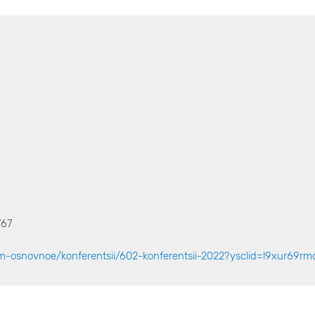
767
/m-osnovnoe/konferentsii/602-konferentsii-2022?ysclid=l9xur69r