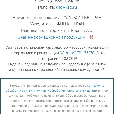
факс: 8 (81555) 7-64-25
эл.почта:
ksc@ksc.ru
Наименование издания - Сайт ФИЦ КНЦ РАН
Учредитель - ФИЦ КНЦ РАН
Главный редактор - к.т.н. Карпов А.С.
16+
Знак информационной продукции
-
Сайт зарегистрирован как средство массовой информации;
номер записи о регистрации
ЭЛ № ФС 77 - 75270
. Дата
регистрации 07.03.2019.
Выдано Федеральной службой по надзору в сфере связи,
информационных технологий и массовых коммуникаций.
адрес редакции
ya.stogova@ksc.ru
телефон редакции
81555-79-516
Продолжая использование сайта, вы соглашаетесь с
согласие на
обработку данных
и
политику обработки персональных данных
в ином
Продолжая использование сайта, вы соглашаетесь с
согласие на обработку данных
и
Политику
случае вам необходимо покинуть сайт. Сбор и обработка данных о
обработки персональных данных
в ином случае вам необходимо покинуть сайт. Сбор и обработка
посетителях осуществляются с помощью метрической программы
данных о посетителях осуществляются с помощью метрической программы "Яндекс Метрика".
"Яндекс Метрика". Сайт использует файлы cookies для взаимодействия
Сайт использует файлы cookies для взаимодействия с вами. Вы можете согласиться на
использование cookies или заблокировать их использование, изменив настройки вашего интернет-
с вами. Вы можете согласиться на использование cookies или
браузера, следуя
инструкции