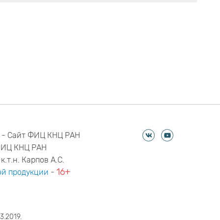
 - Сайт ФИЦ КНЦ РАН
ФИЦ КНЦ РАН
к.т.н. Карпов А.С.
16+
й продукции
-
3.2019.