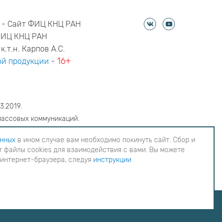
 - Сайт ФИЦ КНЦ РАН
ФИЦ КНЦ РАН
к.т.н. Карпов А.С.
16+
й продукции
-
3.2019.
массовых коммуникаций.
6
анных
в ином случае вам необходимо покинуть сайт. Сбор и
 файлы cookies для взаимодействия с вами. Вы можете
еобходимо покинуть сайт. Сбор и обработка
 интернет-браузера, следуя
инструкции
ия с вами. Вы можете согласиться на
инструкции