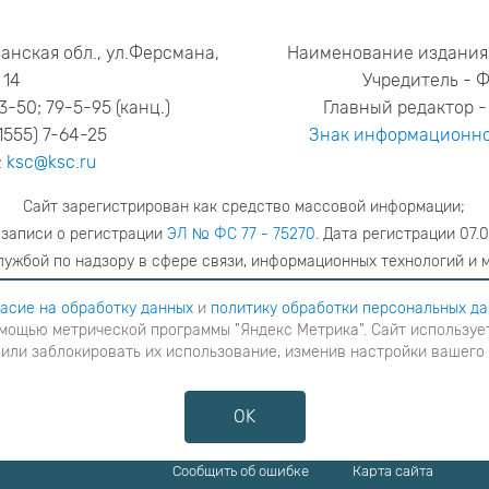
анская обл., ул.Ферсмана,
Наименование издания
14
Учредитель - 
53-50; 79-5-95 (канц.)
Главный редактор - 
1555) 7-64-25
Знак информационно
:
ksc@ksc.ru
Сайт зарегистрирован как средство массовой информации;
 записи о регистрации
ЭЛ № ФС 77 - 75270
. Дата регистрации 07.0
ужбой по надзору в сфере связи, информационных технологий и 
адрес редакции
ya.stogova@ksc.ru
телефон редакции
81555-79-51
асие на обработку данных
и
политику обработки персональных д
мощью метрической программы "Яндекс Метрика". Сайт использует
шаетесь с
согласие на обработку данных
и
Политику обработки персональных данных
в ином случае вам н
 или заблокировать их использование, изменив настройки вашего
я с помощью метрической программы "Яндекс Метрика". Сайт использует файлы cookies для взаимодейств
ние cookies или заблокировать их использование, изменив настройки вашего интернет-браузера, следуя
OK
Противодействие коррупции
Сообщить об ошибке
Карта сайта