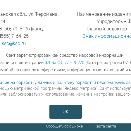
анская обл., ул.Ферсмана,
Наименование издания
14
Учредитель - 
53-50; 79-5-95 (канц.)
Главный редактор - 
1555) 7-64-25
Знак информационно
:
ksc@ksc.ru
Сайт зарегистрирован как средство массовой информации;
 записи о регистрации
ЭЛ № ФС 77 - 75270
. Дата регистрации 07.0
ужбой по надзору в сфере связи, информационных технологий и 
адрес редакции
ya.stogova@ksc.ru
телефон редакции
81555-79-51
асие на обработку данных
и
политику обработки персональных д
мощью метрической программы "Яндекс Метрика". Сайт использует
шаетесь с
согласие на обработку данных
и
Политику обработки персональных данных
в ином случае вам н
 или заблокировать их использование, изменив настройки вашего
я с помощью метрической программы "Яндекс Метрика". Сайт использует файлы cookies для взаимодейств
ние cookies или заблокировать их использование, изменив настройки вашего интернет-браузера, следуя
OK
Противодействие коррупции
Сообщить об ошибке
Карта сайта