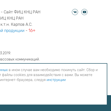
 - Сайт ФИЦ КНЦ РАН
ФИЦ КНЦ РАН
к.т.н. Карпов А.С.
16+
й продукции
-
3.2019.
массовых коммуникаций.
6
анных
в ином случае вам необходимо покинуть сайт. Сбор и
 файлы cookies для взаимодействия с вами. Вы можете
еобходимо покинуть сайт. Сбор и обработка
 интернет-браузера, следуя
инструкции
ия с вами. Вы можете согласиться на
инструкции