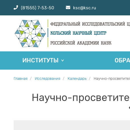
(81555) 7-53-50
ksc@ksc.ru
ИНСТИТУТЫ
ОБР
Главная
Исследования
Календарь
Научно-просветите
Научно-просветите