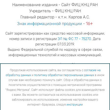
Наименование издания - Сайт ФИЦ КНЦ РАН
Учредитель - ФИЦ КНЦ РАН
Главный редактор - к.т.н. Карпов А.С.
16+
Знак информационной продукции
-
Сайт зарегистрирован как средство массовой информации;
номер записи о регистрации
ЭЛ № ФС 77 - 75270
. Дата
регистрации 07.03.2019.
Выдано Федеральной службой по надзору в сфере связи,
информационных технологий и массовых коммуникаций.
адрес редакции
ya.stogova@ksc.ru
телефон редакции
81555-79-516
Продолжая использование сайта, вы соглашаетесь с
согласие на
обработку данных
и
политику обработки персональных данных
в ином
Продолжая использование сайта, вы соглашаетесь с
согласие на обработку данных
и
Политику
случае вам необходимо покинуть сайт. Сбор и обработка данных о
обработки персональных данных
в ином случае вам необходимо покинуть сайт. Сбор и обработка
посетителях осуществляются с помощью метрической программы
данных о посетителях осуществляются с помощью метрической программы "Яндекс Метрика".
"Яндекс Метрика". Сайт использует файлы cookies для взаимодействия
Сайт использует файлы cookies для взаимодействия с вами. Вы можете согласиться на
использование cookies или заблокировать их использование, изменив настройки вашего интернет-
с вами. Вы можете согласиться на использование cookies или
браузера, следуя
инструкции
заблокировать их использование, изменив настройки вашего
интернет-браузера, следуя
инструкции