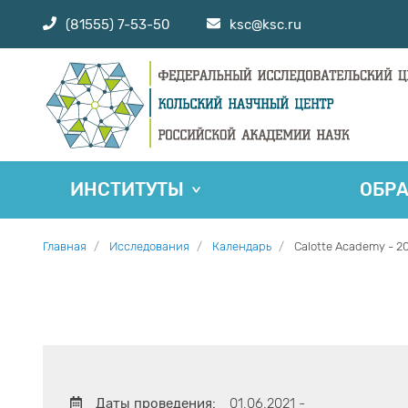
(81555) 7-53-50
ksc@ksc.ru
ИНСТИТУТЫ
ОБР
Главная
Исследования
Календарь
Calottе Academy - 2
Даты проведения:
01.06.2021 -