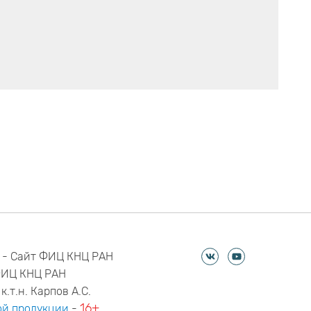
 - Сайт ФИЦ КНЦ РАН
ФИЦ КНЦ РАН
к.т.н. Карпов А.С.
16+
й продукции
-