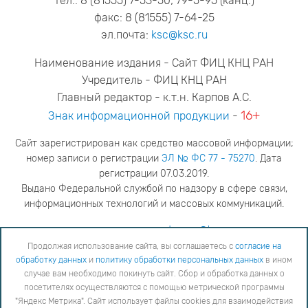
тел.: 8 (81555) 7-53-50; 79-5-95 (канц.)
факс: 8 (81555) 7-64-25
эл.почта:
ksc@ksc.ru
Наименование издания - Сайт ФИЦ КНЦ РАН
Учредитель - ФИЦ КНЦ РАН
Главный редактор - к.т.н. Карпов А.С.
16+
Знак информационной продукции
-
Сайт зарегистрирован как средство массовой информации;
номер записи о регистрации
ЭЛ № ФС 77 - 75270
. Дата
регистрации 07.03.2019.
Выдано Федеральной службой по надзору в сфере связи,
информационных технологий и массовых коммуникаций.
адрес редакции
ya.stogova@ksc.ru
телефон редакции
81555-79-516
Продолжая использование сайта, вы соглашаетесь с
согласие на
обработку данных
и
политику обработки персональных данных
в ином
Продолжая использование сайта, вы соглашаетесь с
согласие на обработку данных
и
Политику
случае вам необходимо покинуть сайт. Сбор и обработка данных о
обработки персональных данных
в ином случае вам необходимо покинуть сайт. Сбор и обработка
посетителях осуществляются с помощью метрической программы
данных о посетителях осуществляются с помощью метрической программы "Яндекс Метрика".
"Яндекс Метрика". Сайт использует файлы cookies для взаимодействия
Сайт использует файлы cookies для взаимодействия с вами. Вы можете согласиться на