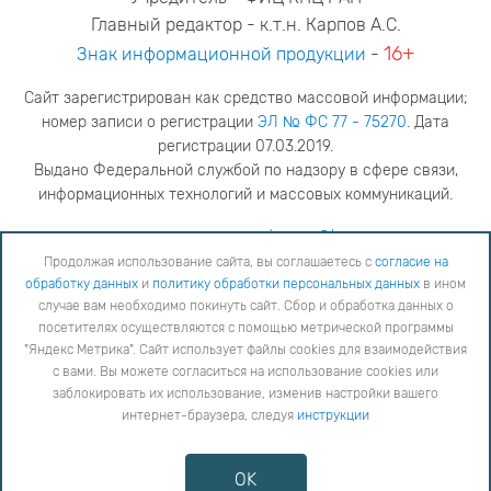
Главный редактор - к.т.н. Карпов А.С.
16+
Знак информационной продукции
-
Сайт зарегистрирован как средство массовой информации;
номер записи о регистрации
ЭЛ № ФС 77 - 75270
. Дата
регистрации 07.03.2019.
Выдано Федеральной службой по надзору в сфере связи,
информационных технологий и массовых коммуникаций.
адрес редакции
ya.stogova@ksc.ru
телефон редакции
81555-79-516
Продолжая использование сайта, вы соглашаетесь с
согласие на
обработку данных
и
политику обработки персональных данных
в ином
Продолжая использование сайта, вы соглашаетесь с
согласие на обработку данных
и
Политику
случае вам необходимо покинуть сайт. Сбор и обработка данных о
обработки персональных данных
в ином случае вам необходимо покинуть сайт. Сбор и обработка
посетителях осуществляются с помощью метрической программы
данных о посетителях осуществляются с помощью метрической программы "Яндекс Метрика".
"Яндекс Метрика". Сайт использует файлы cookies для взаимодействия
Сайт использует файлы cookies для взаимодействия с вами. Вы можете согласиться на
использование cookies или заблокировать их использование, изменив настройки вашего интернет-
с вами. Вы можете согласиться на использование cookies или
браузера, следуя
инструкции
заблокировать их использование, изменив настройки вашего
интернет-браузера, следуя
инструкции
Copyright © 2026
Противодействие коррупции
OK