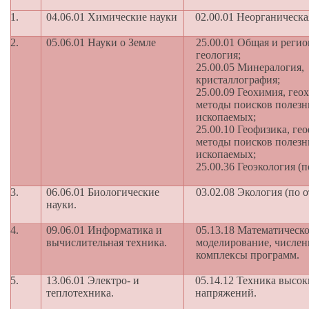
1.
04.06.01 Химические науки
02.00.01 Неорганическ
2.
05.06.01 Науки о Земле
25.00.01 Общая и регио
геология;
25.00.05 Минералогия,
кристаллография;
25.00.09 Геохимия, гео
методы поисков полез
ископаемых;
25.00.10 Геофизика, ге
методы поисков полез
ископаемых;
25.00.36 Геоэкология (п
3.
06.06.01 Биологические
03.02.08 Экология (по о
науки.
4.
09.06.01 Информатика и
05.13.18 Математическ
вычислительная техника.
моделирование, числен
комплексы программ.
5.
13.06.01 Электро- и
05.14.12 Техника высо
теплотехника.
напряжений.