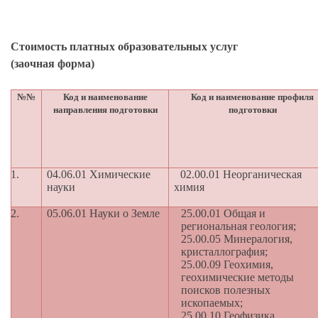
Начальник планово-финансового
отдела
И.В. Гороховская
Стоимость платных образовательных услуг
(заочная форма)
№№
Код и наименование
Код и наименование профиля
направления подготовки
подготовки
1.
04.06.01 Химические
02.00.01 Неорганическая
науки
химия
2.
05.06.01 Науки о Земле
25.00.01 Общая и
региональная геология;
25.00.05 Минералогия,
кристаллография;
25.00.09 Геохимия,
геохимические методы
поисков полезных
ископаемых;
25.00.10 Геофизика,