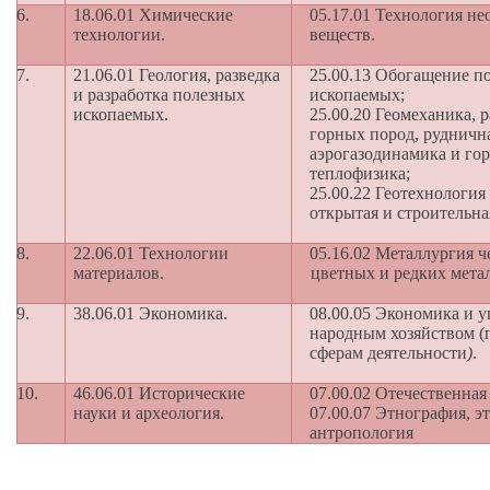
6.
18.06.01 Химические
05.17.01 Технология н
технологии.
веществ.
7.
21.06.01 Геология, разведка
25.00.13 Обогащение п
и разработка полезных
ископаемых;
ископаемых.
25.00.20 Геомеханика, 
горных пород, рудничн
аэрогазодинамика и го
теплофизика;
25.00.22 Геотехнология
открытая и строительна
8.
22.06.01 Технологии
05.16.02 Металлургия ч
материалов.
цветных и редких мета
9.
38.06.01 Экономика.
08.00.05 Экономика и 
народным хозяйством (
сферам деятельности
)
.
10.
46.06.01 Исторические
07.00.02 Отечественная
науки и археология.
07.00.07 Этнография, э
антропология