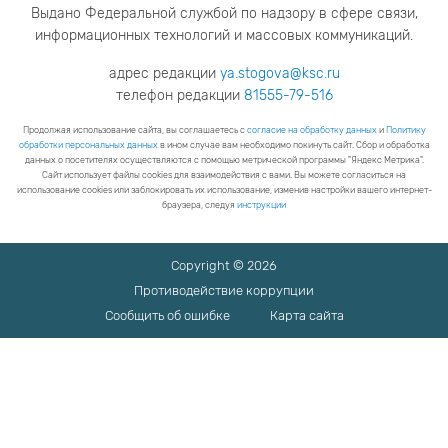
Выдано Федеральной службой по надзору в сфере связи,
информационных технологий и массовых коммуникаций.
адрес редакции
ya.stogova@ksc.ru
телефон редакции
81555-79-516
Продолжая использование сайта, вы соглашаетесь с
согласие на обработку данных
и
Политику
обработки персональных данных
в ином случае вам необходимо покинуть сайт. Сбор и обработка
данных о посетителях осуществляются с помощью метрической программы "Яндекс Метрика".
Сайт использует файлы cookies для взаимодействия с вами. Вы можете согласиться на
использование cookies или заблокировать их использование, изменив настройки вашего интернет-
браузера, следуя
инструкции
Copyright © 2026
Противодействие коррупции
Сообщить об ошибке
Карта сайта