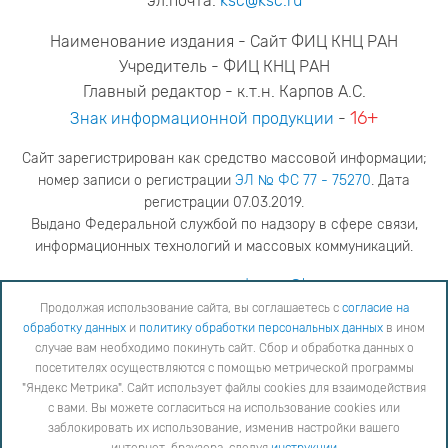
эл.почта:
ksc@ksc.ru
Наименование издания - Сайт ФИЦ КНЦ РАН
Учредитель - ФИЦ КНЦ РАН
Главный редактор - к.т.н. Карпов А.С.
16+
Знак информационной продукции
-
Сайт зарегистрирован как средство массовой информации;
номер записи о регистрации
ЭЛ № ФС 77 - 75270
. Дата
регистрации 07.03.2019.
Выдано Федеральной службой по надзору в сфере связи,
информационных технологий и массовых коммуникаций.
адрес редакции
ya.stogova@ksc.ru
телефон редакции
81555-79-516
Продолжая использование сайта, вы соглашаетесь с
согласие на
обработку данных
и
политику обработки персональных данных
в ином
Продолжая использование сайта, вы соглашаетесь с
согласие на обработку данных
и
Политику
случае вам необходимо покинуть сайт. Сбор и обработка данных о
обработки персональных данных
в ином случае вам необходимо покинуть сайт. Сбор и обработка
посетителях осуществляются с помощью метрической программы
данных о посетителях осуществляются с помощью метрической программы "Яндекс Метрика".
"Яндекс Метрика". Сайт использует файлы cookies для взаимодействия
Сайт использует файлы cookies для взаимодействия с вами. Вы можете согласиться на
использование cookies или заблокировать их использование, изменив настройки вашего интернет-
с вами. Вы можете согласиться на использование cookies или
браузера, следуя
инструкции
заблокировать их использование, изменив настройки вашего