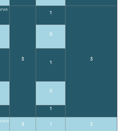
огия.
1
0
3
3
1
0
1
онных
3
1
2