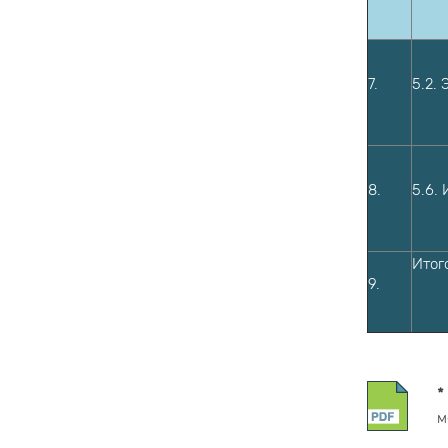
7.
5.2.
8.
5.6.
Итог
9.
*
м