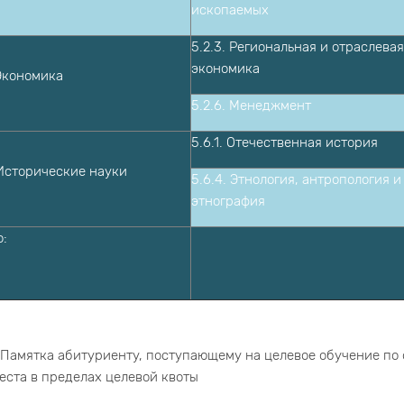
ископаемых
5.2.3. Региональная и отраслевая
экономика
 Экономика
5.2.6. Менеджмент
5
.6.1. Отечественная история
 Исторические науки
5.6.4. Этнология, антропология и
этнография
о:
Памятка абитуриенту, поступающему на целевое обучение по
еста в пределах целевой квоты