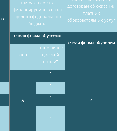
приема на места,
договорам об оказании
финансируемые за счет
платных
средств федерального
ых
образовательных услуг
бюджета
очная форма обучения
очная форма обучения
в том числе
всего
целевой
прием
*
1
1
1
5
4
1