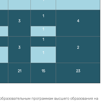
1
3
4
1
1
3
2
1
21
15
2
3
 образовательным программам высшего образования на