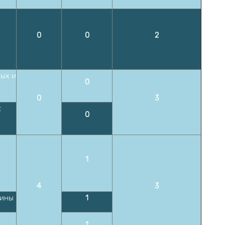
0
0
2
ных и
0
0
3
х
0
1
4
3
шины
1
1