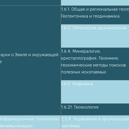
1.6.1. Общая и региональная геол
Геотектоника и геодинамика
1.6.3. Петрология, вулканология
1.6.4. Минералогия,
 Науки о Земле и окружающей
кристаллография. Геохимия,
е
геохимические методы поисков
полезных ископаемых
1.6.9. Геофизика
1.6.21. Геоэкология
 Информационные технологии
2.3.4. Управление в организаци
лекоммуникации
системах