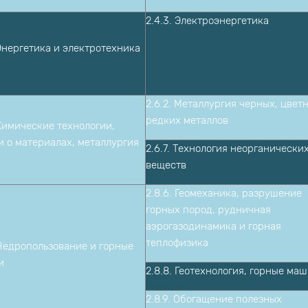
2.4.3. Электроэнергетика
 Энергетика и электротехника
2.6.2. Металлургия черных, цвет
редких металлов
 Химические технологии,
и о материалах, металлургия
2.6.7. Технология неорганически
веществ
2.8.6. Геомеханика, разрушение
горных пород, рудничная
аэрогазодинамика и горная
теплофизика
 Недропользование и горные
и
2.8.8. Геотехнология, горные ма
2.8.9. Обогащение полезных