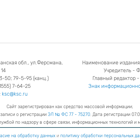
анская обл., ул.Ферсмана,
Наименование издания
14
Учредитель - 
53-50; 79-5-95 (канц.)
Главный редактор - 
1555) 7-64-25
Знак информационно
:
ksc@ksc.ru
Сайт зарегистрирован как средство массовой информации;
 записи о регистрации
ЭЛ № ФС 77 - 75270
. Дата регистрации 07.0
ужбой по надзору в сфере связи, информационных технологий и 
адрес редакции
ya.stogova@ksc.ru
телефон редакции
81555-79-51
асие на обработку данных
и
политику обработки персональных д