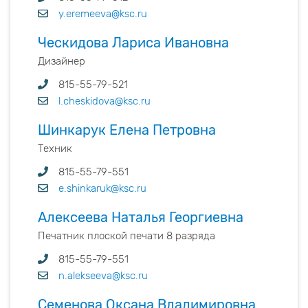
y.eremeeva@ksc.ru
Ческидова Лариса Ивановна
Дизайнер
815-55-79-521
l.cheskidova@ksc.ru
Шинкарук Елена Петровна
Техник
815-55-79-551
e.shinkaruk@ksc.ru
Алексеева Наталья Георгиевна
Печатник плоской печати 8 разряда
815-55-79-551
n.alekseeva@ksc.ru
Семенова Оксана Владимировна