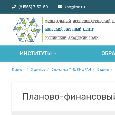
(81555) 7-53-50
ksc@ksc.ru
ИНСТИТУТЫ
ОБР
Главная
О центре
Структура ФИЦ КНЦ РАН
Отделы
Планово-финансовы