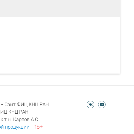
 - Сайт ФИЦ КНЦ РАН
ФИЦ КНЦ РАН
к.т.н. Карпов А.С.
16+
й продукции
-