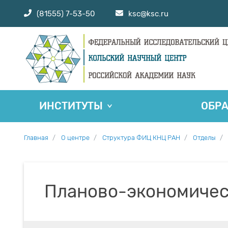
(81555) 7-53-50
ksc@ksc.ru
ИНСТИТУТЫ
ОБР
Главная
О центре
Структура ФИЦ КНЦ РАН
Отделы
Планово-экономичес