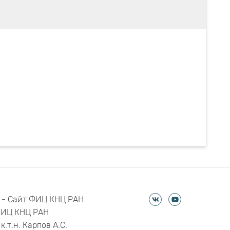
 - Сайт ФИЦ КНЦ РАН
ФИЦ КНЦ РАН
к.т.н. Карпов А.С.