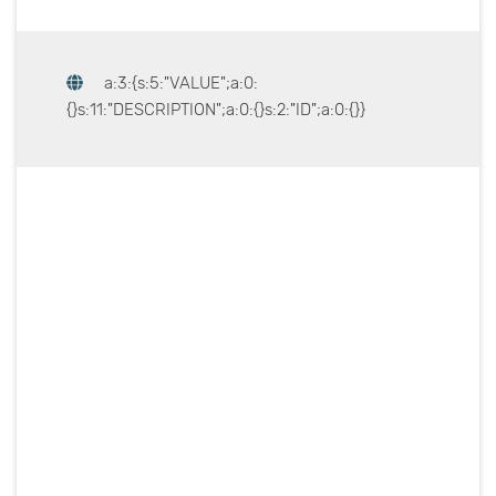
a:3:{s:5:"VALUE";a:0:
{}s:11:"DESCRIPTION";a:0:{}s:2:"ID";a:0:{}}