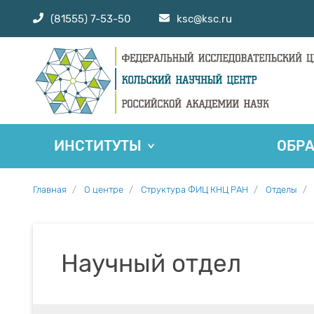
(81555) 7-53-50
ksc@ksc.ru
ИНСТИТУТЫ
ОБР
Главная
О центре
Структура ФИЦ КНЦ РАН
Отделы
Научный отдел