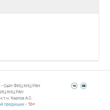
 - Сайт ФИЦ КНЦ РАН
ФИЦ КНЦ РАН
к.т.н. Карпов А.С.
16+
й продукции
-