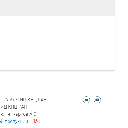
 - Сайт ФИЦ КНЦ РАН
ФИЦ КНЦ РАН
к.т.н. Карпов А.С.
16+
й продукции
-