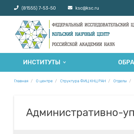
(81555) 7-53-50
ksc@ksc.ru
ИНСТИТУТЫ
ОБР
Главная
О центре
Структура ФИЦ КНЦ РАН
Отделы
Административно-уп