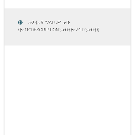
a:3:{s:5:"VALUE";a:0:
{}s:11:"DESCRIPTION";a:0:{}s:2:"ID";a:0:{}}