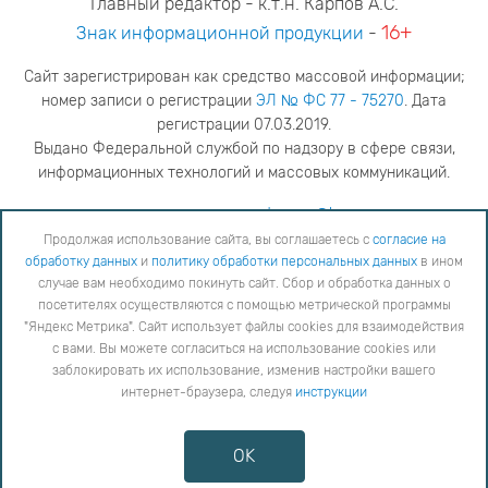
Главный редактор - к.т.н. Карпов А.С.
16+
Знак информационной продукции
-
Сайт зарегистрирован как средство массовой информации;
номер записи о регистрации
ЭЛ № ФС 77 - 75270
. Дата
регистрации 07.03.2019.
Выдано Федеральной службой по надзору в сфере связи,
информационных технологий и массовых коммуникаций.
адрес редакции
ya.stogova@ksc.ru
телефон редакции
81555-79-516
Продолжая использование сайта, вы соглашаетесь с
согласие на
обработку данных
и
политику обработки персональных данных
в ином
Продолжая использование сайта, вы соглашаетесь с
согласие на обработку данных
и
Политику
случае вам необходимо покинуть сайт. Сбор и обработка данных о
обработки персональных данных
в ином случае вам необходимо покинуть сайт. Сбор и обработка
посетителях осуществляются с помощью метрической программы
данных о посетителях осуществляются с помощью метрической программы "Яндекс Метрика".
"Яндекс Метрика". Сайт использует файлы cookies для взаимодействия
Сайт использует файлы cookies для взаимодействия с вами. Вы можете согласиться на
использование cookies или заблокировать их использование, изменив настройки вашего интернет-
с вами. Вы можете согласиться на использование cookies или
браузера, следуя
инструкции
заблокировать их использование, изменив настройки вашего
интернет-браузера, следуя
инструкции
Copyright © 2026
Противодействие коррупции
OK
Сообщить об ошибке
Карта сайта