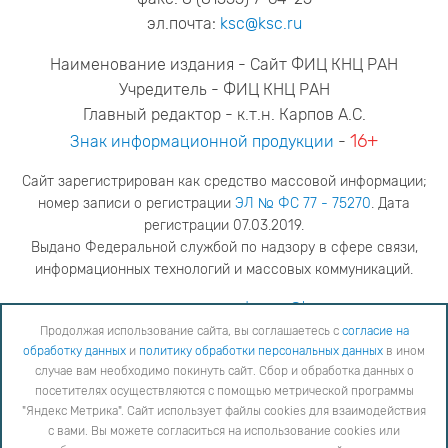
эл.почта:
ksc@ksc.ru
Наименование издания - Сайт ФИЦ КНЦ РАН
Учредитель - ФИЦ КНЦ РАН
Главный редактор - к.т.н. Карпов А.С.
16+
Знак информационной продукции
-
Сайт зарегистрирован как средство массовой информации;
номер записи о регистрации
ЭЛ № ФС 77 - 75270
. Дата
регистрации 07.03.2019.
Выдано Федеральной службой по надзору в сфере связи,
информационных технологий и массовых коммуникаций.
адрес редакции
ya.stogova@ksc.ru
телефон редакции
81555-79-516
Продолжая использование сайта, вы соглашаетесь с
согласие на
обработку данных
и
политику обработки персональных данных
в ином
Продолжая использование сайта, вы соглашаетесь с
согласие на обработку данных
и
Политику
случае вам необходимо покинуть сайт. Сбор и обработка данных о
обработки персональных данных
в ином случае вам необходимо покинуть сайт. Сбор и обработка
посетителях осуществляются с помощью метрической программы
данных о посетителях осуществляются с помощью метрической программы "Яндекс Метрика".
Сайт использует файлы cookies для взаимодействия с вами. Вы можете согласиться на
"Яндекс Метрика". Сайт использует файлы cookies для взаимодействия
использование cookies или заблокировать их использование, изменив настройки вашего интернет-
с вами. Вы можете согласиться на использование cookies или
браузера, следуя
инструкции