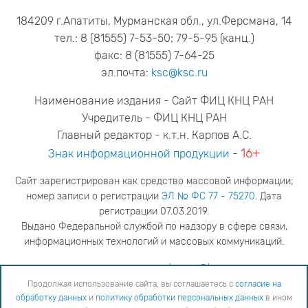
184209 г.Апатиты, Мурманская обл., ул.Ферсмана, 14
тел.: 8 (81555) 7-53-50; 79-5-95 (канц.)
факс: 8 (81555) 7-64-25
эл.почта:
ksc@ksc.ru
Наименование издания - Сайт ФИЦ КНЦ РАН
Учредитель - ФИЦ КНЦ РАН
Главный редактор - к.т.н. Карпов А.С.
16+
Знак информационной продукции
-
Сайт зарегистрирован как средство массовой информации;
номер записи о регистрации
ЭЛ № ФС 77 - 75270
. Дата
регистрации 07.03.2019.
Выдано Федеральной службой по надзору в сфере связи,
информационных технологий и массовых коммуникаций.
адрес редакции
ya.stogova@ksc.ru
телефон редакции
81555-79-516
Продолжая использование сайта, вы соглашаетесь с
согласие на
обработку данных
и
политику обработки персональных данных
в ином
Продолжая использование сайта, вы соглашаетесь с
согласие на обработку данных
и
Политику