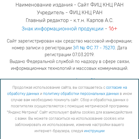
Наименование издания - Сайт ФИЦ КНЦ РАН
Учредитель - ФИЦ КНЦ РАН
Главный редактор - к.т.н. Карпов А.С.
16+
Знак информационной продукции
-
Сайт зарегистрирован как средство массовой информации;
номер записи о регистрации
ЭЛ № ФС 77 - 75270
. Дата
регистрации 07.03.2019.
Выдано Федеральной службой по надзору в сфере связи,
информационных технологий и массовых коммуникаций.
адрес редакции
ya.stogova@ksc.ru
телефон редакции
81555-79-516
Продолжая использование сайта, вы соглашаетесь с
согласие на
обработку данных
и
политику обработки персональных данных
в ином
Продолжая использование сайта, вы соглашаетесь с
согласие на обработку данных
и
Политику
случае вам необходимо покинуть сайт. Сбор и обработка данных о
обработки персональных данных
в ином случае вам необходимо покинуть сайт. Сбор и обработка
посетителях осуществляются с помощью метрической программы
данных о посетителях осуществляются с помощью метрической программы "Яндекс Метрика".
"Яндекс Метрика". Сайт использует файлы cookies для взаимодействия
Сайт использует файлы cookies для взаимодействия с вами. Вы можете согласиться на
использование cookies или заблокировать их использование, изменив настройки вашего интернет-
с вами. Вы можете согласиться на использование cookies или
браузера, следуя
инструкции
заблокировать их использование, изменив настройки вашего
интернет-браузера, следуя
инструкции