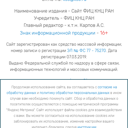
Наименование издания - Сайт ФИЦ КНЦ РАН
Учредитель - ФИЦ КНЦ РАН
Главный редактор - к.т.н. Карпов А.С.
16+
Знак информационной продукции
-
Сайт зарегистрирован как средство массовой информации;
номер записи о регистрации
ЭЛ № ФС 77 - 75270
. Дата
регистрации 07.03.2019.
Выдано Федеральной службой по надзору в сфере связи,
информационных технологий и массовых коммуникаций.
адрес редакции
ya.stogova@ksc.ru
телефон редакции
81555-79-516
Продолжая использование сайта, вы соглашаетесь с
согласие на
обработку данных
и
политику обработки персональных данных
в ином
Продолжая использование сайта, вы соглашаетесь с
согласие на обработку данных
и
Политику
случае вам необходимо покинуть сайт. Сбор и обработка данных о
обработки персональных данных
в ином случае вам необходимо покинуть сайт. Сбор и обработка
посетителях осуществляются с помощью метрической программы
данных о посетителях осуществляются с помощью метрической программы "Яндекс Метрика".
"Яндекс Метрика". Сайт использует файлы cookies для взаимодействия
Сайт использует файлы cookies для взаимодействия с вами. Вы можете согласиться на
использование cookies или заблокировать их использование, изменив настройки вашего интернет-
с вами. Вы можете согласиться на использование cookies или
браузера, следуя
инструкции
заблокировать их использование, изменив настройки вашего
интернет-браузера, следуя
инструкции