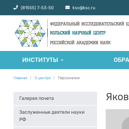
(81555) 7-53-50
ksc@ksc.ru
ИНСТИТУТЫ
ОБР
Главная
О центре
Персоналии
Яков
Галерея почета
Заслуженные деятели науки
РФ