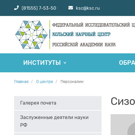
(81555) 7-53-50
ksc@ksc.ru
ИНСТИТУТЫ
ОБР
Главная
О центре
Персоналии
Сизо
Галерея почета
Заслуженные деятели науки
РФ