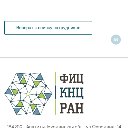
Возврат к списку сотрудников
184209 г.Апатиты, Мурманская обл., ул.Ферсмана, 14