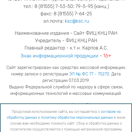
тел.: 8 (81555) 7-53-50; 79-5-95 (канц.)
факс: 8 (81555) 7-64-25
эл.почта:
ksc@ksc.ru
Наименование издания - Сайт ФИЦ КНЦ РАН
Учредитель - ФИЦ КНЦ РАН
Главный редактор - к.т.н. Карпов А.С.
16+
Знак информационной продукции
-
Сайт зарегистрирован как средство массовой информации;
номер записи о регистрации
ЭЛ № ФС 77 - 75270
. Дата
регистрации 07.03.2019.
Выдано Федеральной службой по надзору в сфере связи,
информационных технологий и массовых коммуникаций.
адрес редакции
ya.stogova@ksc.ru
телефон редакции
81555-79-516
Продолжая использование сайта, вы соглашаетесь с
согласие на
обработку данных
и
политику обработки персональных данных
в ином
Продолжая использование сайта, вы соглашаетесь с
согласие на обработку данных
и
Политику
случае вам необходимо покинуть сайт. Сбор и обработка данных о
обработки персональных данных
в ином случае вам необходимо покинуть сайт. Сбор и обработка
посетителях осуществляются с помощью метрической программы
данных о посетителях осуществляются с помощью метрической программы "Яндекс Метрика".