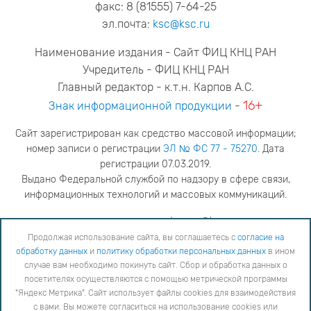
факс: 8 (81555) 7-64-25
эл.почта:
ksc@ksc.ru
Наименование издания - Сайт ФИЦ КНЦ РАН
Учредитель - ФИЦ КНЦ РАН
Главный редактор - к.т.н. Карпов А.С.
16+
Знак информационной продукции
-
Сайт зарегистрирован как средство массовой информации;
номер записи о регистрации
ЭЛ № ФС 77 - 75270
. Дата
регистрации 07.03.2019.
Выдано Федеральной службой по надзору в сфере связи,
информационных технологий и массовых коммуникаций.
адрес редакции
ya.stogova@ksc.ru
телефон редакции
81555-79-516
Продолжая использование сайта, вы соглашаетесь с
согласие на
обработку данных
и
политику обработки персональных данных
в ином
Продолжая использование сайта, вы соглашаетесь с
согласие на обработку данных
и
Политику
случае вам необходимо покинуть сайт. Сбор и обработка данных о
обработки персональных данных
в ином случае вам необходимо покинуть сайт. Сбор и обработка
посетителях осуществляются с помощью метрической программы
данных о посетителях осуществляются с помощью метрической программы "Яндекс Метрика".
"Яндекс Метрика". Сайт использует файлы cookies для взаимодействия
Сайт использует файлы cookies для взаимодействия с вами. Вы можете согласиться на
использование cookies или заблокировать их использование, изменив настройки вашего интернет-
с вами. Вы можете согласиться на использование cookies или