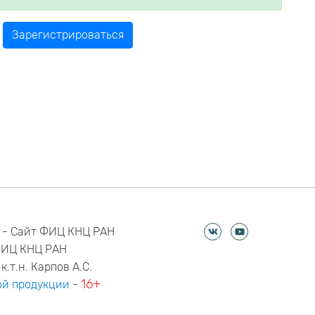
 - Сайт ФИЦ КНЦ РАН
ФИЦ КНЦ РАН
к.т.н. Карпов А.С.
16+
й продукции
-