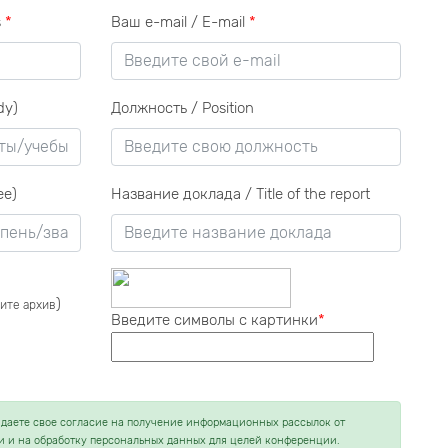
s
*
Ваш e-mail / E-mail
*
dy)
Должность / Position
ee)
Название доклада / Title of the report
)
пите архив
Введите символы с картинки
*
 даете свое согласие на получение информационных рассылок от
 и на обработку персональных данных для целей конференции.