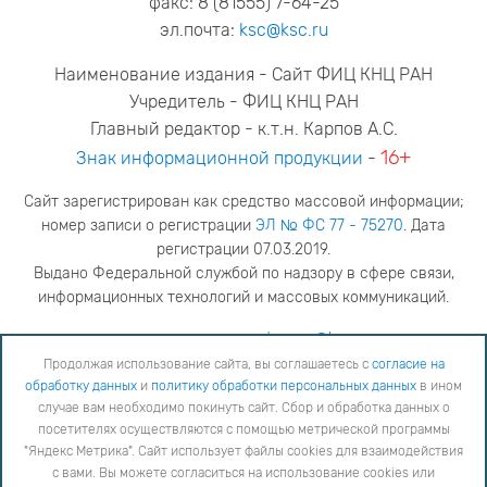
факс: 8 (81555) 7-64-25
эл.почта:
ksc@ksc.ru
Наименование издания - Сайт ФИЦ КНЦ РАН
Учредитель - ФИЦ КНЦ РАН
Главный редактор - к.т.н. Карпов А.С.
16+
Знак информационной продукции
-
Сайт зарегистрирован как средство массовой информации;
номер записи о регистрации
ЭЛ № ФС 77 - 75270
. Дата
регистрации 07.03.2019.
Выдано Федеральной службой по надзору в сфере связи,
информационных технологий и массовых коммуникаций.
адрес редакции
ya.stogova@ksc.ru
телефон редакции
81555-79-516
Продолжая использование сайта, вы соглашаетесь с
согласие на
обработку данных
и
политику обработки персональных данных
в ином
Продолжая использование сайта, вы соглашаетесь с
согласие на обработку данных
и
Политику
случае вам необходимо покинуть сайт. Сбор и обработка данных о
обработки персональных данных
в ином случае вам необходимо покинуть сайт. Сбор и обработка
посетителях осуществляются с помощью метрической программы
данных о посетителях осуществляются с помощью метрической программы "Яндекс Метрика".
"Яндекс Метрика". Сайт использует файлы cookies для взаимодействия
Сайт использует файлы cookies для взаимодействия с вами. Вы можете согласиться на
использование cookies или заблокировать их использование, изменив настройки вашего интернет-
с вами. Вы можете согласиться на использование cookies или
браузера, следуя
инструкции