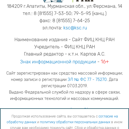
184209 г.Апатиты, Мурманская обл., ул.Ферсмана, 14
тел.: 8 (81555) 7-53-50; 79-5-95 (канц.)
факс: 8 (81555) 7-64-25
эл.почта:
ksc@ksc.ru
Наименование издания - Сайт ФИЦ КНЦ РАН
Учредитель - ФИЦ КНЦ РАН
Главный редактор - к.т.н. Карпов А.С.
16+
Знак информационной продукции
-
Сайт зарегистрирован как средство массовой информации;
номер записи о регистрации
ЭЛ № ФС 77 - 75270
. Дата
регистрации 07.03.2019.
Выдано Федеральной службой по надзору в сфере связи,
информационных технологий и массовых коммуникаций.
адрес редакции
ya.stogova@ksc.ru
телефон редакции
81555-79-516
Продолжая использование сайта, вы соглашаетесь с
согласие на
обработку данных
и
политику обработки персональных данных
в ином
Продолжая использование сайта, вы соглашаетесь с
согласие на обработку данных
и
Политику
случае вам необходимо покинуть сайт. Сбор и обработка данных о