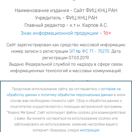
Наименование издания - Сайт ФИЦ КНЦ РАН
Учредитель - ФИЦ КНЦ РАН
Главный редактор - к.т.н. Карпов А.С.
16+
Знак информационной продукции
-
Сайт зарегистрирован как средство массовой информации;
номер записи о регистрации
ЭЛ № ФС 77 - 75270
. Дата
регистрации 07.03.2019.
Выдано Федеральной службой по надзору в сфере связи,
информационных технологий и массовых коммуникаций.
адрес редакции
ya.stogova@ksc.ru
телефон редакции
81555-79-516
Продолжая использование сайта, вы соглашаетесь с
согласие на
обработку данных
и
политику обработки персональных данных
в ином
Продолжая использование сайта, вы соглашаетесь с
согласие на обработку данных
и
Политику
случае вам необходимо покинуть сайт. Сбор и обработка данных о
обработки персональных данных
в ином случае вам необходимо покинуть сайт. Сбор и обработка
посетителях осуществляются с помощью метрической программы
данных о посетителях осуществляются с помощью метрической программы "Яндекс Метрика".
"Яндекс Метрика". Сайт использует файлы cookies для взаимодействия
Сайт использует файлы cookies для взаимодействия с вами. Вы можете согласиться на
использование cookies или заблокировать их использование, изменив настройки вашего интернет-
с вами. Вы можете согласиться на использование cookies или
браузера, следуя
инструкции
заблокировать их использование, изменив настройки вашего
интернет-браузера, следуя
инструкции