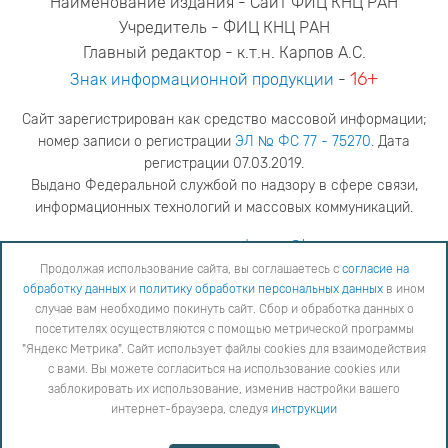
Наименование издания - Сайт ФИЦ КНЦ РАН
Учредитель - ФИЦ КНЦ РАН
Главный редактор - к.т.н. Карпов А.С.
16+
Знак информационной продукции
-
Сайт зарегистрирован как средство массовой информации;
номер записи о регистрации
ЭЛ № ФС 77 - 75270
. Дата
регистрации 07.03.2019.
Выдано Федеральной службой по надзору в сфере связи,
информационных технологий и массовых коммуникаций.
адрес редакции
ya.stogova@ksc.ru
телефон редакции
81555-79-516
Продолжая использование сайта, вы соглашаетесь с
согласие на
обработку данных
и
политику обработки персональных данных
в ином
Продолжая использование сайта, вы соглашаетесь с
согласие на обработку данных
и
Политику
случае вам необходимо покинуть сайт. Сбор и обработка данных о
обработки персональных данных
в ином случае вам необходимо покинуть сайт. Сбор и обработка
посетителях осуществляются с помощью метрической программы
данных о посетителях осуществляются с помощью метрической программы "Яндекс Метрика".
"Яндекс Метрика". Сайт использует файлы cookies для взаимодействия
Сайт использует файлы cookies для взаимодействия с вами. Вы можете согласиться на
использование cookies или заблокировать их использование, изменив настройки вашего интернет-
с вами. Вы можете согласиться на использование cookies или
браузера, следуя
инструкции
заблокировать их использование, изменив настройки вашего
интернет-браузера, следуя
инструкции
Copyright © 2026