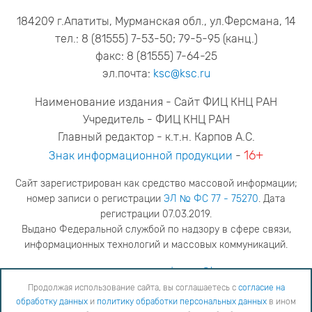
184209 г.Апатиты, Мурманская обл., ул.Ферсмана, 14
тел.: 8 (81555) 7-53-50; 79-5-95 (канц.)
факс: 8 (81555) 7-64-25
эл.почта:
ksc@ksc.ru
Наименование издания - Сайт ФИЦ КНЦ РАН
Учредитель - ФИЦ КНЦ РАН
Главный редактор - к.т.н. Карпов А.С.
16+
Знак информационной продукции
-
Сайт зарегистрирован как средство массовой информации;
номер записи о регистрации
ЭЛ № ФС 77 - 75270
. Дата
регистрации 07.03.2019.
Выдано Федеральной службой по надзору в сфере связи,
информационных технологий и массовых коммуникаций.
адрес редакции
ya.stogova@ksc.ru
телефон редакции
81555-79-516
Продолжая использование сайта, вы соглашаетесь с
согласие на
обработку данных
и
политику обработки персональных данных
в ином
Продолжая использование сайта, вы соглашаетесь с
согласие на обработку данных
и
Политику