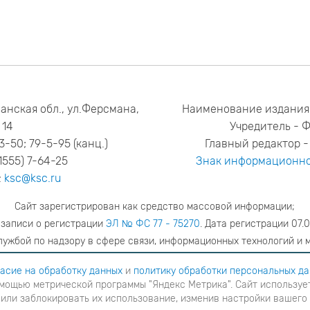
анская обл., ул.Ферсмана,
Наименование издания
14
Учредитель - 
53-50; 79-5-95 (канц.)
Главный редактор - 
1555) 7-64-25
Знак информационно
:
ksc@ksc.ru
Сайт зарегистрирован как средство массовой информации;
 записи о регистрации
ЭЛ № ФС 77 - 75270
. Дата регистрации 07.0
ужбой по надзору в сфере связи, информационных технологий и 
адрес редакции
ya.stogova@ksc.ru
телефон редакции
81555-79-51
асие на обработку данных
и
политику обработки персональных д
мощью метрической программы "Яндекс Метрика". Сайт использует
шаетесь с
согласие на обработку данных
и
Политику обработки персональных данных
в ином случае вам н
 или заблокировать их использование, изменив настройки вашего
я с помощью метрической программы "Яндекс Метрика". Сайт использует файлы cookies для взаимодейств