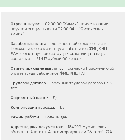
Отрасль науки:
02.00.00 “Химия”, наименование
научной специальности 02.00.04 – “Физическая
химия”
Заработная плата:
должностной оклад согласно
Положению об оплате труда работников ФИЦ КНЦ
РАН: оклад научного сотрудника, кандидата наук
составляет – 21 417 рублей 00 копеек
Стимулирующие выплаты:
согласно Положению об
оплате труда работников ФИЦ КНЦ РАН
Трудовой договор:
срочный трудовой договор на 5
лет
Социальный пакет:
Да
Компенсация проезда:
Да
Режим работы:
Полный день
Адрес подачи документов:
184209, Мурманская
область, г. Апатиты, Академгородок, дом 26-а,каб. 27А