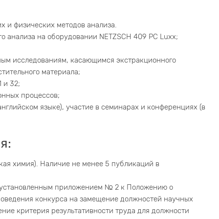
их и физических методов анализа.
го анализа на оборудовании NETZSCH 409 PC Luxx;
ным исследованиям, касающимся экстракционного
тительного материала;
 и 32;
онных процессов;
 английском языке), участие в семинарах и конференциях (в
я:
кая химия). Наличие не менее 5 публикаций в
, установленным приложением № 2 к Положению о
оведения конкурса на замещение должностей научных
чение критерия результативности труда для должности