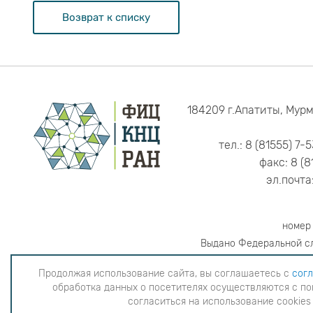
Возврат к списку
184209 г.Апатиты, Мурм
тел.: 8 (81555) 7-
факс: 8 (8
эл.почта
номер
Выдано Федеральной сл
Продолжая использование сайта, вы соглашаетесь с
согл
обработка данных о посетителях осуществляются с по
Продолжая использование сайта, вы согла
согласиться на использование cookies
данных о посетителях осуществляютс