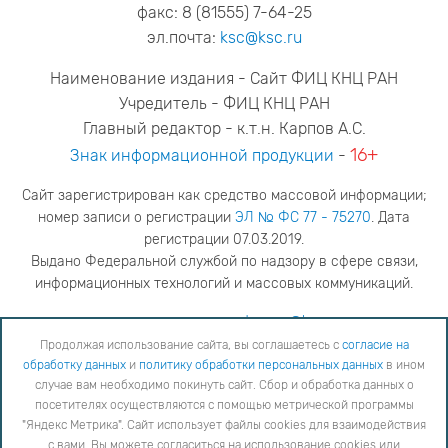
факс: 8 (81555) 7-64-25
эл.почта:
ksc@ksc.ru
Наименование издания - Сайт ФИЦ КНЦ РАН
Учредитель - ФИЦ КНЦ РАН
Главный редактор - к.т.н. Карпов А.С.
16+
Знак информационной продукции
-
Сайт зарегистрирован как средство массовой информации;
номер записи о регистрации
ЭЛ № ФС 77 - 75270
. Дата
регистрации 07.03.2019.
Выдано Федеральной службой по надзору в сфере связи,
информационных технологий и массовых коммуникаций.
адрес редакции
ya.stogova@ksc.ru
телефон редакции
81555-79-516
Продолжая использование сайта, вы соглашаетесь с
согласие на
обработку данных
и
политику обработки персональных данных
в ином
Продолжая использование сайта, вы соглашаетесь с
согласие на обработку данных
и
Политику
случае вам необходимо покинуть сайт. Сбор и обработка данных о
обработки персональных данных
в ином случае вам необходимо покинуть сайт. Сбор и обработка
посетителях осуществляются с помощью метрической программы
данных о посетителях осуществляются с помощью метрической программы "Яндекс Метрика".
"Яндекс Метрика". Сайт использует файлы cookies для взаимодействия
Сайт использует файлы cookies для взаимодействия с вами. Вы можете согласиться на
использование cookies или заблокировать их использование, изменив настройки вашего интернет-
с вами. Вы можете согласиться на использование cookies или