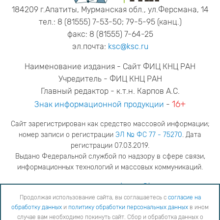
184209 г.Апатиты, Мурманская обл., ул.Ферсмана, 14
тел.: 8 (81555) 7-53-50; 79-5-95 (канц.)
факс: 8 (81555) 7-64-25
эл.почта:
ksc@ksc.ru
Наименование издания - Сайт ФИЦ КНЦ РАН
Учредитель - ФИЦ КНЦ РАН
Главный редактор - к.т.н. Карпов А.С.
16+
Знак информационной продукции
-
Сайт зарегистрирован как средство массовой информации;
номер записи о регистрации
ЭЛ № ФС 77 - 75270
. Дата
регистрации 07.03.2019.
Выдано Федеральной службой по надзору в сфере связи,
информационных технологий и массовых коммуникаций.
адрес редакции
ya.stogova@ksc.ru
телефон редакции
81555-79-516
Продолжая использование сайта, вы соглашаетесь с
согласие на
обработку данных
и
политику обработки персональных данных
в ином
Продолжая использование сайта, вы соглашаетесь с
согласие на обработку данных
и
Политику
случае вам необходимо покинуть сайт. Сбор и обработка данных о