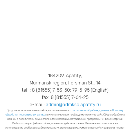
184209, Apatity,
Murmansk region, Fersman St., 14
tel .: 8 (81555) 7-53-50; 79-5-95 (English)
fax: 8 (81555) 7-64-25
e-mail:
admin@admksc.apatity.ru
Продолжая использование сайта, вы соглашаетесь с
согласие на обработку данных
и
Политику
обработки персональных данных
в ином случае вам необходимо покинуть сайт. Сбор и обработка
данных о посетителях осуществляются с помощью метрической программы "Яндекс Метрика".
Сайт использует файлы cookies для взаимодействия с вами. Вы можете согласиться на
использование cookies или заблокировать их использование, изменив настройки вашего интернет-